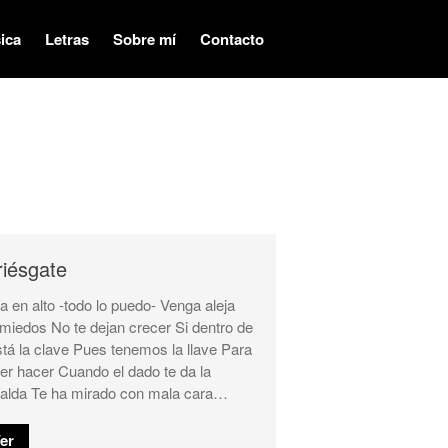
ica
Letras
Sobre mí
Contacto
Audiovisual
Música
Letras
Sobre mí
riésgate
Contacto
ta en alto -todo lo puedo- Venga aleja
 miedos No te dejan crecer Si dentro de
está la clave Pues tenemos la llave Para
er hacer Cuando el dado te da la
alda Te ha mirado con mala cara…
er