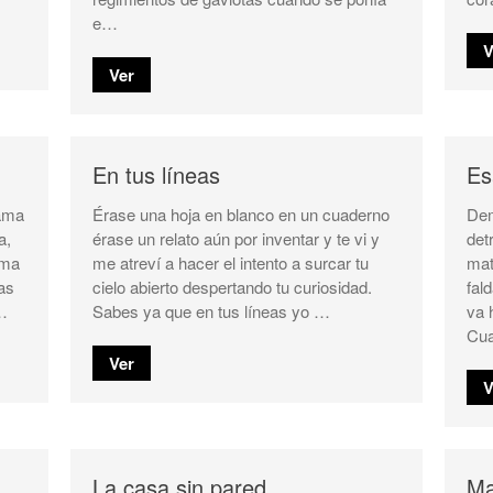
e…
V
Ver
En tus líneas
Es
rama
Érase una hoja en blanco en un cuaderno
Dem
a,
érase un relato aún por inventar y te vi y
det
ama
me atreví a hacer el intento a surcar tu
mat
as
cielo abierto despertando tu curiosidad.
fal
…
Sabes ya que en tus líneas yo …
va 
Cu
Ver
V
La casa sin pared
Ma