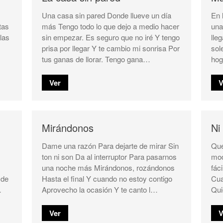
Una casa sin pared Donde llueve un día
En 
tas
más Tengo todo lo que dejo a medio hacer
una
las
sin empezar. Es seguro que no iré Y tengo
lle
prisa por llegar Y te cambio mi sonrisa Por
sol
tus ganas de llorar. Tengo gana…
hog
Ver
V
Mirándonos
Ni 
Dame una razón Para dejarte de mirar Sin
Qué
ton ni son Da al interruptor Para pasarnos
mod
una noche más Mirándonos, rozándonos
fác
 de
Hasta el final Y cuando no estoy contigo
Cua
…
Aprovecho la ocasión Y te canto l…
Qui
Ver
V