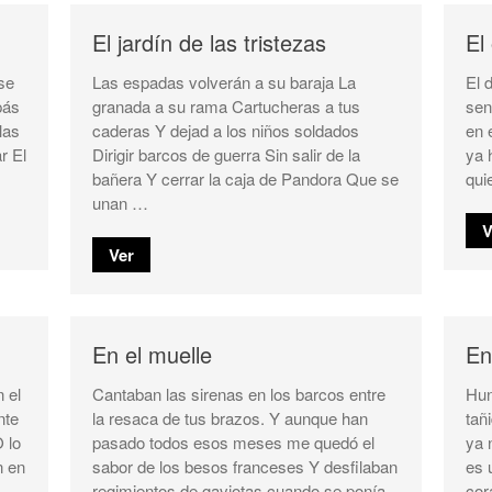
El jardín de las tristezas
El
se
Las espadas volverán a su baraja La
El 
pás
granada a su rama Cartucheras a tus
sen
las
caderas Y dejad a los niños soldados
en 
r El
Dirigir barcos de guerra Sin salir de la
ya 
bañera Y cerrar la caja de Pandora Que se
qui
unan …
V
Ver
En el muelle
En
 el
Cantaban las sirenas en los barcos entre
Hun
nte
la resaca de tus brazos. Y aunque han
tañ
 lo
pasado todos esos meses me quedó el
ya 
n en
sabor de los besos franceses Y desfilaban
es 
regimientos de gaviotas cuando se ponía
cor