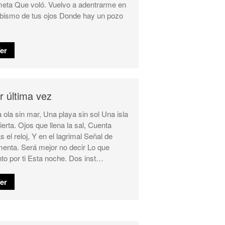
eta Que voló. Vuelvo a adentrarme en
abismo de tus ojos Donde hay un pozo
er
r última vez
 ola sin mar, Una playa sin sol Una isla
ierta. Ojos que llena la sal, Cuenta
ás el reloj, Y en el lagrimal Señal de
menta. Será mejor no decir Lo que
nto por ti Esta noche. Dos inst…
er