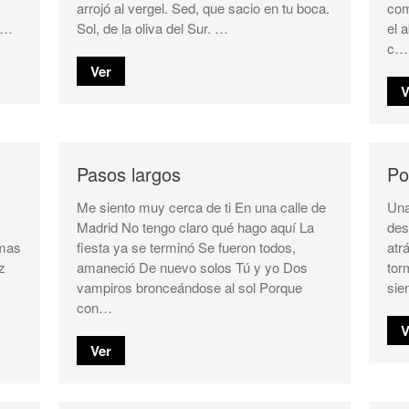
arrojó al vergel. Sed, que sacio en tu boca.
com
ud…
Sol, de la oliva del Sur. …
el 
c…
Ver
V
Pasos largos
Po
Me siento muy cerca de ti En una calle de
Una
Madrid No tengo claro qué hago aquí La
des
omas
fiesta ya se terminó Se fueron todos,
atr
z
amaneció De nuevo solos Tú y yo Dos
tor
vampiros bronceándose al sol Porque
sie
con…
V
Ver