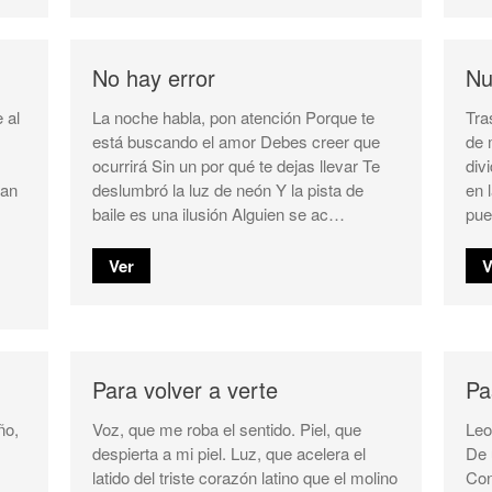
No hay error
Nu
 al
La noche habla, pon atención Porque te
Tra
está buscando el amor Debes creer que
de 
ocurrirá Sin un por qué te dejas llevar Te
div
han
deslumbró la luz de neón Y la pista de
en 
baile es una ilusión Alguien se ac…
pue
Ver
V
Para volver a verte
Pa
ño,
Voz, que me roba el sentido. Piel, que
Leo
despierta a mi piel. Luz, que acelera el
De 
latido del triste corazón latino que el molino
Con