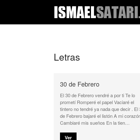
Letras
30 de Febrero
El 30 de Febrero vendré a por ti Te lo
prometí Romperé el papel Vaciaré el
tintero no tendré ya nada que decir . El
de Febrero bajaré el listón A mi corazó
Cambiaré mis sueños En la tien…
Ver