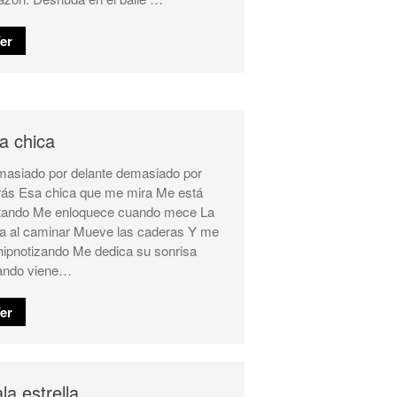
er
a chica
asiado por delante demasiado por
rás Esa chica que me mira Me está
ando Me enloquece cuando mece La
da al caminar Mueve las caderas Y me
hipnotizando Me dedica su sonrisa
ando viene…
er
la estrella