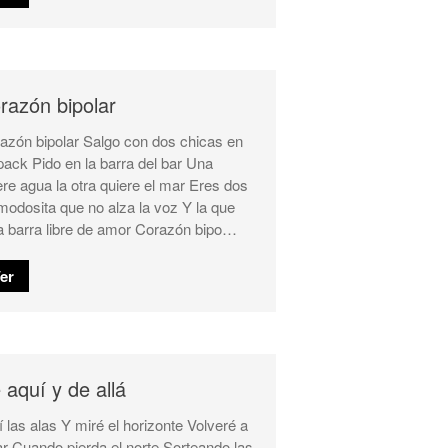
razón bipolar
azón bipolar Salgo con dos chicas en
pack Pido en la barra del bar Una
ere agua la otra quiere el mar Eres dos
modosita que no alza la voz Y la que
ta barra libre de amor Corazón bipo…
er
 aquí y de allá
í las alas Y miré el horizonte Volveré a
ar Cuando pierda el norte Sorteando las