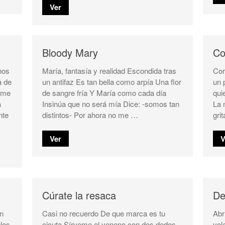
Ver
Bloody Mary
Co
nos
María, fantasía y realidad Escondida tras
Cor
a de
un antifaz Es tan bella como arpía Una flor
un 
ame
de sangre fría Y María como cada día
qui
a
Insinúa que no será mía Dice: -somos tan
La 
nte
distintos- Por ahora no me …
gri
Ver
V
Cúrate la resaca
De
en
Casi no recuerdo De que marca es tu
Abr
elos
cicuta Sírveme el veneno con dos dedos
vol