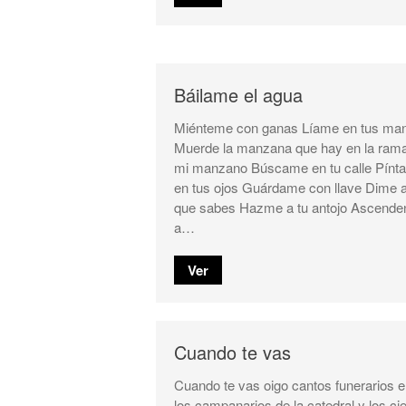
Báilame el agua
Miénteme con ganas Líame en tus ma
Muerde la manzana que hay en la ram
mi manzano Búscame en tu calle Pínt
en tus ojos Guárdame con llave Dime 
que sabes Hazme a tu antojo Ascende
a…
Ver
Cuando te vas
Cuando te vas oigo cantos funerarios 
los campanarios de la catedral y los ci