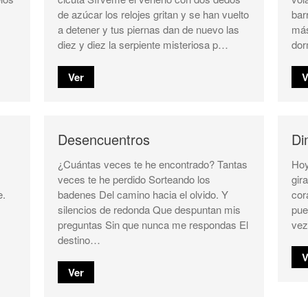
de azúcar los relojes gritan y se han vuelto
bar
a detener y tus piernas dan de nuevo las
más
diez y diez la serpiente misteriosa p…
dor
Ver
V
Desencuentros
Di
¿Cuántas veces te he encontrado? Tantas
Hoy
veces te he perdido Sorteando los
gir
e.
badenes Del camino hacia el olvido. Y
cor
silencios de redonda Que despuntan mis
pue
preguntas Sin que nunca me respondas El
vez
destino…
V
Ver