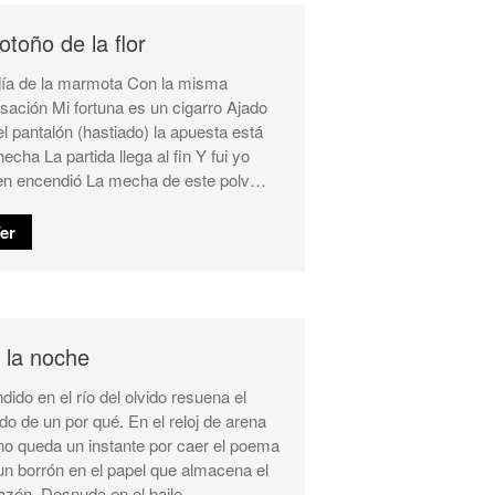
 otoño de la flor
día de la marmota Con la misma
sación Mi fortuna es un cigarro Ajado
el pantalón (hastiado) la apuesta está
hecha La partida llega al fin Y fui yo
en encendió La mecha de este polv…
er
 la noche
dido en el río del olvido resuena el
ido de un por qué. En el reloj de arena
no queda un instante por caer el poema
un borrón en el papel que almacena el
azón. Desnuda en el baile …