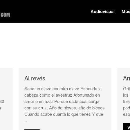
Audiovisual
Mús
Ismael Satari
Músico – compositor – productor – autor
Al revés
Ar
Saca un clavo con otro clavo Esconde la
Gri
cabeza como el avestruz Afortunado en
los
 30
amor o en azar Porque cada cual carga
ti 
n
con su cruz. Año de nieves, año de bienes
pod
Cuando acabe cuenta lo que tienes Y que
esp
…
V