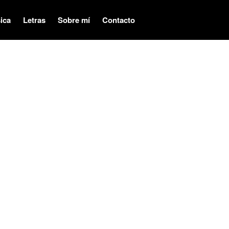
ica
Letras
Sobre mí
Contacto
Audiovisual
Música
Letras
Sobre mí
Contacto