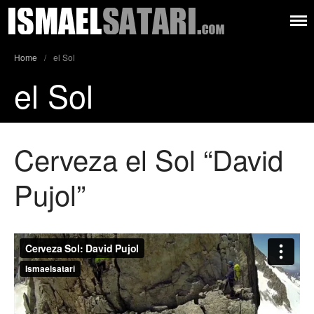
Ismael
Músico –
compositor –
Satari
productor – autor
Home
/
el Sol
Audiovisual
el Sol
Música
Letras
Sobre mí
Cerveza el Sol “David
Contacto
Pujol”