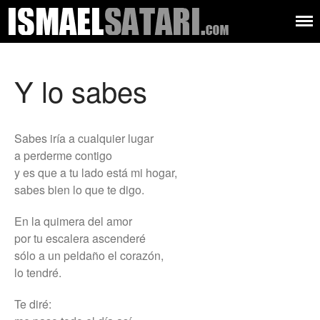
Ismael
Músico –
compositor –
Satari
productor – autor
Audiovisual
Música
Y lo sabes
Letras
Sobre mí
Sabes iría a cualquier lugar
Contacto
a perderme contigo
y es que a tu lado está mi hogar,
sabes bien lo que te digo.
En la quimera del amor
por tu escalera ascenderé
sólo a un peldaño el corazón,
lo tendré.
Te diré: