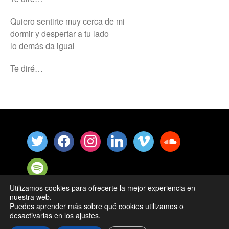
Quiero sentirte muy cerca de mi
dormir y despertar a tu lado
lo demás da igual
Te diré…
Utilizamos cookies para ofrecerte la mejor experiencia en
nuestra web.
Ismael Satari © 2025 |
Política de Cookies
Puedes aprender más sobre qué cookies utilizamos o
desactivarlas en los ajustes.