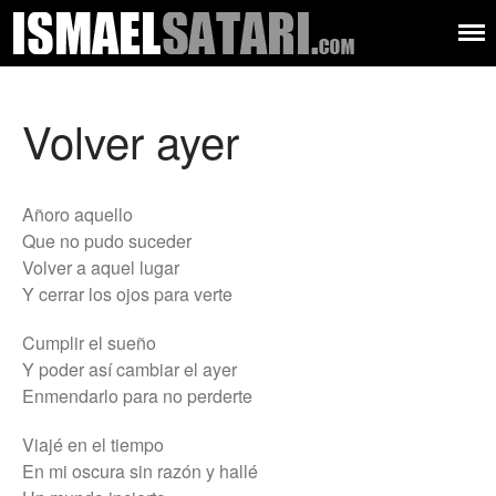
Ismael
Músico –
compositor –
Satari
productor – autor
Audiovisual
Volver ayer
Música
Letras
Sobre mí
Añoro aquello
Contacto
Que no pudo suceder
Volver a aquel lugar
Y cerrar los ojos para verte
Cumplir el sueño
Y poder así cambiar el ayer
Enmendarlo para no perderte
Viajé en el tiempo
En mi oscura sin razón y hallé