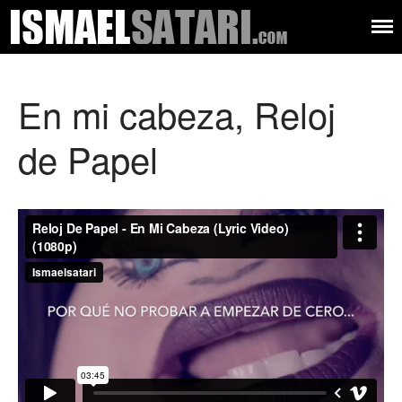
Ismael
Músico –
compositor –
Audiovisual
Satari
productor – autor
Música
En mi cabeza, Reloj
Letras
Sobre mí
de Papel
Contacto