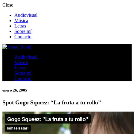
Close
Audiovisual
Música
Letras
Sobre mí
Contacto
Músico – compositor – productor – autor
Audiovisual
Ismael Satari
Música
Letras
Sobre mí
Contacto
enero 26, 2005
Spot Gogo Squeez: “La fruta a tu rollo”