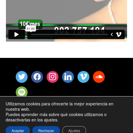
Utilizamos cookies para ofrecerte la mejor experiencia en
nuestra web.
Ismael Satari © 2025 |
Política de Cookies
Puedes aprender más sobre qué cookies utilizamos o
desactivarlas en los ajustes.
Aceptar
Rechazar
Ajustes