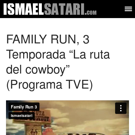
Ismael
Músico –
compositor –
Audiovisual
Satari
productor – autor
Música
FAMILY RUN, 3
Letras
Sobre mí
Temporada “La ruta
Contacto
del cowboy”
(Programa TVE)