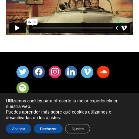
Utilizamos cookies para ofrecerte la mejor experiencia en
nuestra web.
Ismael Satari © 2025 |
Política de Cookies
Puedes aprender más sobre qué cookies utilizamos o
desactivarlas en los ajustes.
Aceptar
Rechazar
Ajustes