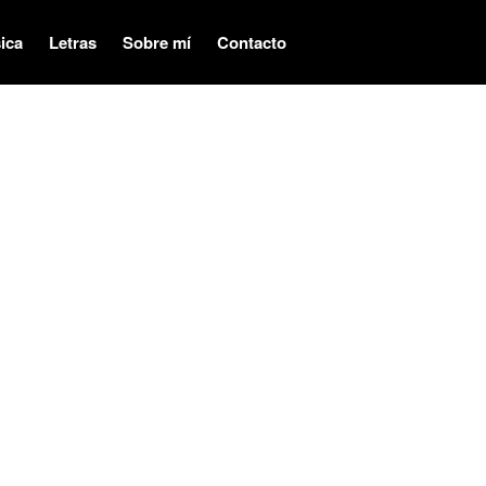
ica
Letras
Sobre mí
Contacto
Audiovisual
Música
Letras
Sobre mí
Contacto