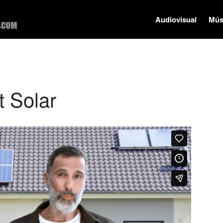
Audiovisual
Mús
Ismael Satari
Músico – compositor – productor – autor
t Solar